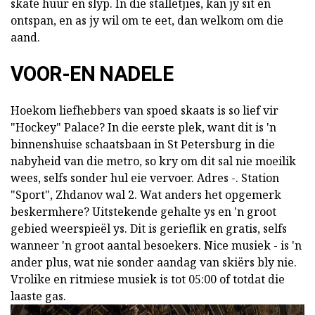
skate huur en slyp. In die stalletjies, kan jy sit en
ontspan, en as jy wil om te eet, dan welkom om die
aand.
VOOR-EN NADELE
Hoekom liefhebbers van spoed skaats is so lief vir
"Hockey" Palace? In die eerste plek, want dit is 'n
binnenshuise schaatsbaan in St Petersburg in die
nabyheid van die metro, so kry om dit sal nie moeilik
wees, selfs sonder hul eie vervoer. Adres -. Station
"Sport", Zhdanov wal 2. Wat anders het opgemerk
beskermhere? Uitstekende gehalte ys en 'n groot
gebied weerspieël ys. Dit is gerieflik en gratis, selfs
wanneer 'n groot aantal besoekers. Nice musiek - is 'n
ander plus, wat nie sonder aandag van skiërs bly nie.
Vrolike en ritmiese musiek is tot 05:00 of totdat die
laaste gas.