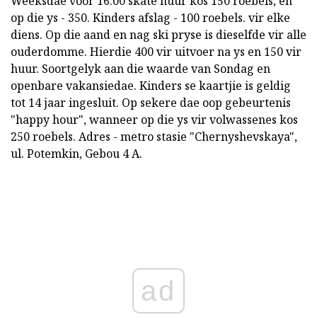
Weeksdae voor 16:00 skate huur kos 150 roebels, en
op die ys - 350. Kinders afslag - 100 roebels. vir elke
diens. Op die aand en nag ski pryse is dieselfde vir alle
ouderdomme. Hierdie 400 vir uitvoer na ys en 150 vir
huur. Soortgelyk aan die waarde van Sondag en
openbare vakansiedae. Kinders se kaartjie is geldig
tot 14 jaar ingesluit. Op sekere dae oop gebeurtenis
"happy hour", wanneer op die ys vir volwassenes kos
250 roebels. Adres - metro stasie "Chernyshevskaya",
ul. Potemkin, Gebou 4 A.
ad