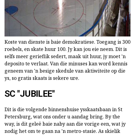
Koste van dienste is baie demokratiese. Toegang is 300
roebels, en skate huur 100. Jy kan jou eie neem. Dit is
selfs meer gerieflik sedert, maak uit huur, jy moet 'n
deposito te verlaat. Van die minuses kan word kennis
geneem van 'n besige skedule van aktiwiteite op die
ys, so gratis skaats is sekere ure.
SC "JUBILEE"
Dit is die volgende binnenshuise ysskaatsbaan in St
Petersburg, wat ons onder u aandag bring. By the
way, is dit geleë baie naby aan die vorige een, wat jy
nodig het om te gaan na 'n metro-stasie. As skielik