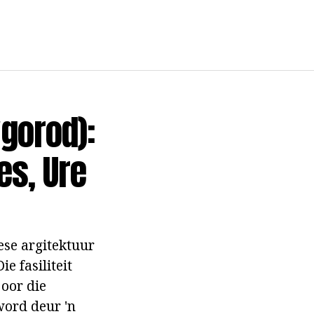
gorod):
es, Ure
ese argitektuur
e fasiliteit
 oor die
ord deur 'n