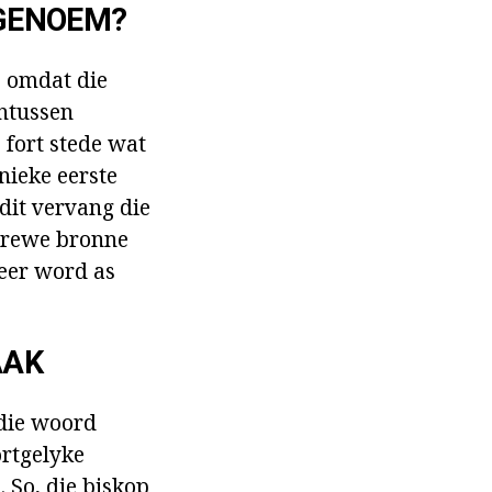
 GENOEM?
, omdat die
ntussen
 fort stede wat
nieke eerste
 dit vervang die
skrewe bronne
eer word as
AAK
 die woord
ortgelyke
 So, die biskop