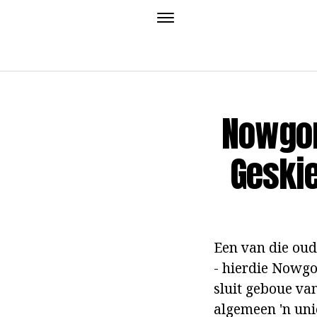
Nowgor
Geskie
Een van die oud
- hierdie Nowgor
sluit geboue va
algemeen 'n un