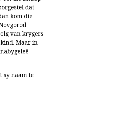
orgestel dat
 dan kom die
e Novgorod
volg van krygers
 kind. Maar in
n nabygeleë
t sy naam te