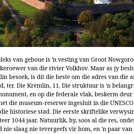
leks van geboue is 'n vesting van Groot Nowgoro
nkeroewer van die rivier Volkhov. Maar as jy besl
n besoek, is dit die beste om die adres van die 
, ter. Die Kremlin, 11. Die struktuur is 'n belangr
monument, en op die federale vlak, beskerm deur d
et die museum-reserwe ingesluit in die UNESCO
 die historiese stad. Die eerste skriftelike verwysi
eer 1044 jaar. Natuurlik, hy, soos al die res, on
 nie slaag nie tevergeefs vir hom, en 'n paar van 