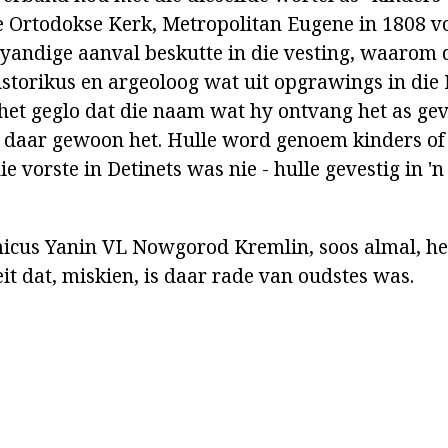
e Ortodokse Kerk, Metropolitan Eugene in 1808 vo
 vyandige aanval beskutte in die vesting, waarom
storikus en argeoloog wat uit opgrawings in di
het geglo dat die naam wat hy ontvang het as ge
t daar gewoon het. Hulle word genoem kinders of
ie vorste in Detinets was nie - hulle gevestig in '
icus Yanin VL Nowgorod Kremlin, soos almal, he
it dat, miskien, is daar rade van oudstes was.