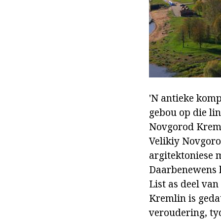
'N antieke komp
gebou op die li
Novgorod Kremli
Velikiy Novgorod
argitektoniese 
Daarbenewens h
List as deel van
Kremlin is gedat
veroudering, tyd