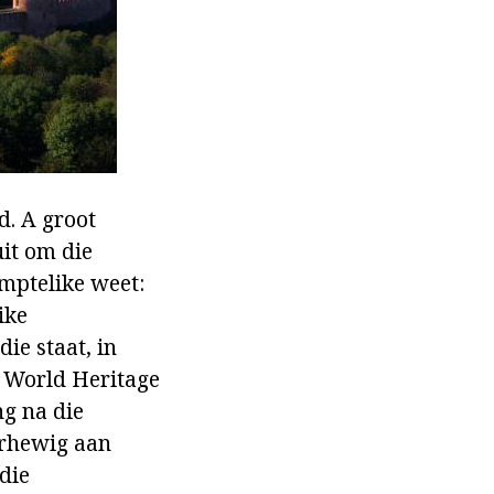
d. A groot
uit om die
amptelike weet:
ike
ie staat, in
 World Heritage
ng na die
derhewig aan
die