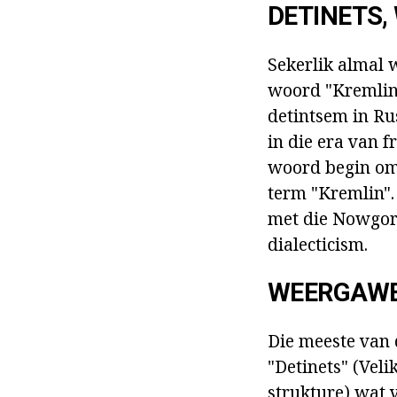
DETINETS,
Sekerlik almal 
woord "Kremlin"
detintsem in Ru
in die era van 
woord begin om p
term "Kremlin".
met die Nowgoro
dialecticism.
WEERGAWE
Die meeste van 
"Detinets" (Veli
strukture) wat v