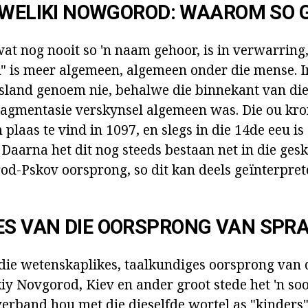
 WELIKI NOWGOROD: WAAROM SO
wat nog nooit so 'n naam gehoor, is in verwarring
 is meer algemeen, algemeen onder die mense. I
sland genoem nie, behalwe die binnekant van die
fragmentasie verskynsel algemeen was. Die ou kro
laas te vind in 1097, en slegs in die 14de eeu is
 Daarna het dit nog steeds bestaan net in die ge
d-Pskov oorsprong, so dit kan deels geïnterpret
S VAN DIE OORSPRONG VAN SPR
die wetenskaplikes, taalkundiges oorsprong van
kiy Novgorod, Kiev en ander groot stede het 'n so
erband hou met die dieselfde wortel as "kinders".