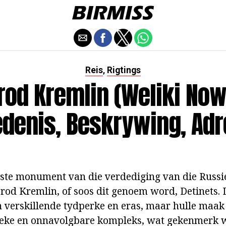
Reis
Rigtings
,
od Kremlin (Weliki Now
denis, Beskrywing, Adr
ste monument van die verdediging van die Russi
od Kremlin, of soos dit genoem word, Detinets. Di
n verskillende tydperke en eras, maar hulle maak
ieke en onnavolgbare kompleks, wat gekenmerk w