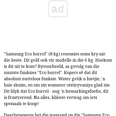
ad
"Samsung Eco borrel" (8 kg) resensies soms kry nie
die beste. Dit geld ook vir modelle in die 6 kg. Hoekom
is dit uit te kom? Byvoorbeeld, as gevolg van die
nuutste funksies "Eco borrel". Kopers sê dat dit
absoluut nutteloos funksie. Water getik n bietjie, 'n
baie skuim, en om sin wanneer otstiryvaniya glad nie.
Dit blyk dat Eco borrel - nog 'n bemarkingsfoefie, dit
is frustrerend. Na alles, kliënte verwag om iets
spesiaals te koop!
Daarbenewens het die wasgoed op die "Samsung Eco