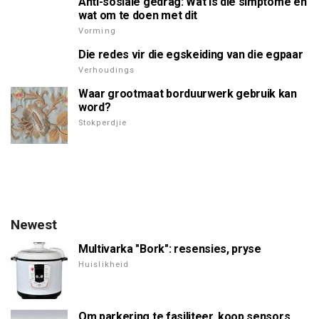
Anti-sosiale gedrag: Wat is die simptome en
wat om te doen met dit
Vorming
Die redes vir die egskeiding van die egpaar
Verhoudings
Waar grootmaat borduurwerk gebruik kan
word?
Stokperdjie
Newest
Multivarka "Bork": resensies, pryse
Huislikheid
Om parkering te fasiliteer, koop sensors