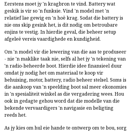
Eerstens moet jy 'n kragbron te vind. Battery wat
geskik is vir so 'n funksie. Vind 'n model met 'n
relatief lae gewig en 'n hoë krag. Sodat die battery is
nie ons skip gesink het, is dit nodig om betroubare
enjins te vestig. In hierdie geval, die beheer setup
afgeleë vereis vaardighede en kundigheid.
Om 'n model vir die lewering van die aas te produseer
- nie 'n maklike taak nie, selfs al het jy 'n tekening van
'n radio-beheerde boot. Hierdie idee finansieel duur
omdat jy nodig het om materiaal te koop vir
behuising, motor, battery, radio beheer stelsel. Soms is
die aankoop van 'n speelding boot sal meer ekonomies
in 'n spesialiteit winkel as die vergadering wees. Hou
ook in gedagte gehou word dat die modelle van die
bekende vervaardigers 'n navigasie en beligting
reeds het.
As jy kies om hul eie hande te ontwerp om te bou, sorg