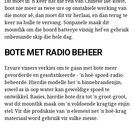
Dit moet in 'n keer dat die reis van Chinese lae-koste,
boot nie meer as twee ure op onstabiele werking van
die motor sê, dan moet dit vir herlaai, en dan terug te
keer na hulle te vervang. Sonpanele maak dit
moontlik om die boord batterye vinnig hef en gebruik
onbemande skip die hele dag.
BOTE MET RADIO BEHEER
Ervare vissers verkies om te gaan met bote meer
gevorderde en gesofistikeerde - 'n hoë-spoed-radio
beheerde. Hierdie modelle het 'n binnebrandenjin,
sowel as in oop water kan geweldige spoed te
ontwikkel. Basies, hierdie bote dra tot 'n groot-groot,
wat dit moontlik maak om 'n voldoende kragtige enjin
stel. Vir die produksie van 'n element net 'n hoë-krag
materiaal word gebruik vir sulke messe.