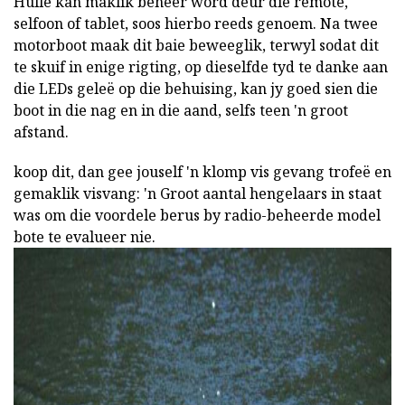
Hulle kan maklik beheer word deur die remote,
selfoon of tablet, soos hierbo reeds genoem. Na twee
motorboot maak dit baie beweeglik, terwyl sodat dit
te skuif in enige rigting, op dieselfde tyd te danke aan
die LEDs geleë op die behuising, kan jy goed sien die
boot in die nag en in die aand, selfs teen 'n groot
afstand.
koop dit, dan gee jouself 'n klomp vis gevang trofeë en
gemaklik visvang: 'n Groot aantal hengelaars in staat
was om die voordele berus by radio-beheerde model
bote te evalueer nie.