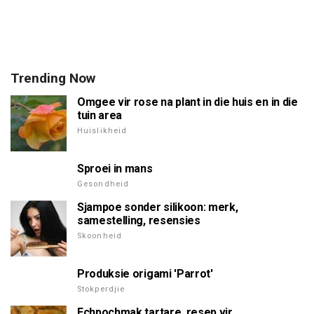
Trending Now
Omgee vir rose na plant in die huis en in die
tuin area
Huislikheid
Sproei in mans
Gesondheid
Sjampoe sonder silikoon: merk,
samestelling, resensies
Skoonheid
Produksie origami 'Parrot'
Stokperdjie
Echpochmak tartare. resep vir