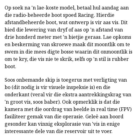
Op soek na 'n lae-koste model, betaal hul aandag aan
die radio-beheerde boot spoed Racing. Hierdie
afstandbeheerde boot, wat ontwerp is vir aas vis. Dit
bied die lewering van dryf of aas op 'n afstand van
drie honderd meter met 'n bietjie geraas. Lae opkoms
en beskerming van skroewe maak dit moontlik om te
swem in die mees digte bosse waarin dit onmoontlik is
om te kry, die vis nie te skrik, selfs op 'n stil is rubber
boot.
Soos onbemande skip is toegerus met verligting van
bo (dit nodig is vir visuele inspeksie is) en die
onderkant (veral vir die ekstra aantrekkingskrag van
'n groot vis, soos baber). Ook opmerklik is dat die
kamera met die oordrag van beelde in real time (FPV)
fasiliteer gemak van die operasie. Geleë aan boord
gesonder kan vinnig eksplorasie van 'vis in enige
interessante dele van die reservoir uit te voer.