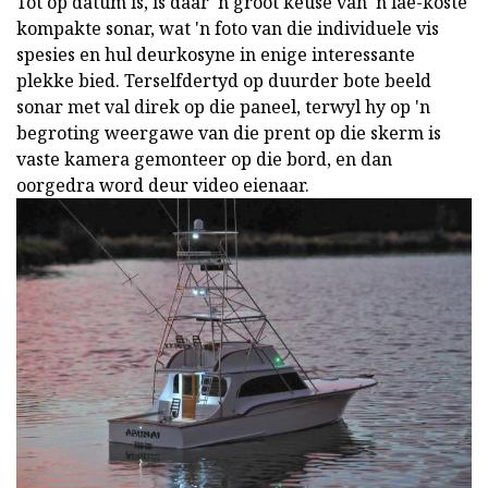
Tot op datum is, is daar 'n groot keuse van 'n lae-koste
kompakte sonar, wat 'n foto van die individuele vis
spesies en hul deurkosyne in enige interessante
plekke bied. Terselfdertyd op duurder bote beeld
sonar met val direk op die paneel, terwyl hy op 'n
begroting weergawe van die prent op die skerm is
vaste kamera gemonteer op die bord, en dan
oorgedra word deur video eienaar.