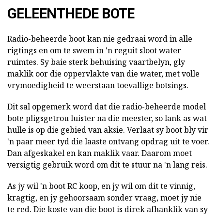
GELEENTHEDE BOTE
Radio-beheerde boot kan nie gedraai word in alle
rigtings en om te swem in 'n reguit sloot water
ruimtes. Sy baie sterk behuising vaartbelyn, gly
maklik oor die oppervlakte van die water, met volle
vrymoedigheid te weerstaan toevallige botsings.
Dit sal opgemerk word dat die radio-beheerde model
bote pligsgetrou luister na die meester, so lank as wat
hulle is op die gebied van aksie. Verlaat sy boot bly vir
'n paar meer tyd die laaste ontvang opdrag uit te voer.
Dan afgeskakel en kan maklik vaar. Daarom moet
versigtig gebruik word om dit te stuur na 'n lang reis.
As jy wil 'n boot RC koop, en jy wil om dit te vinnig,
kragtig, en jy gehoorsaam sonder vraag, moet jy nie
te red. Die koste van die boot is direk afhanklik van sy