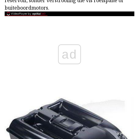
reservoir, sonder verstrooiing die vis roeispane of
buiteboordmotors.
ad