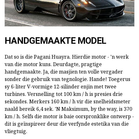
HANDGEMAAKTE MODEL
Dat so is die Pagani Huayra. Hierdie motor - 'n werk
van die motor kuns. Deurdagte, pragtige
handgemaakte. Ja, die masjien ten volle vergader
sonder die gebruik van tegnologie. Hande! Toegerus
sy 6-liter V-vormige 12-silinder enjin met twee
turbines. Versnelling tot 100 km / h is presies drie
sekondes. Merkers 160 km / h vir die snelheidsmeter
naald bereik 6,4 sek. 'N Maksimum, by the way, is 370
km / h. Selfs die motor is baie oorspronklike ontwerp -
dit is geïnspireer deur die verfynde estetika van die
vliegtuig.