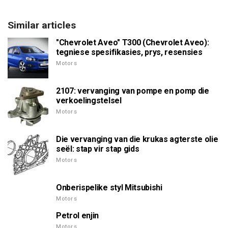
Similar articles
"Chevrolet Aveo" T300 (Chevrolet Aveo):
tegniese spesifikasies, prys, resensies
Motors
2107: vervanging van pompe en pomp die
verkoelingstelsel
Motors
Die vervanging van die krukas agterste olie
seël: stap vir stap gids
Motors
Onberispelike styl Mitsubishi
Motors
Petrol enjin
Motors