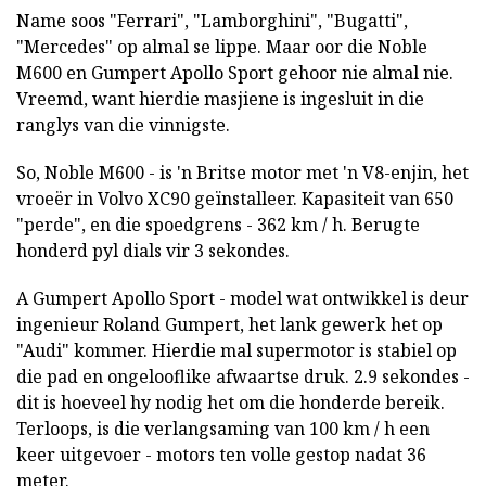
Name soos "Ferrari", "Lamborghini", "Bugatti",
"Mercedes" op almal se lippe. Maar oor die Noble
M600 en Gumpert Apollo Sport gehoor nie almal nie.
Vreemd, want hierdie masjiene is ingesluit in die
ranglys van die vinnigste.
So, Noble M600 - is 'n Britse motor met 'n V8-enjin, het
vroeër in Volvo XC90 geïnstalleer. Kapasiteit van 650
"perde", en die spoedgrens - 362 km / h. Berugte
honderd pyl dials vir 3 sekondes.
A Gumpert Apollo Sport - model wat ontwikkel is deur
ingenieur Roland Gumpert, het lank gewerk het op
"Audi" kommer. Hierdie mal supermotor is stabiel op
die pad en ongelooflike afwaartse druk. 2.9 sekondes -
dit is hoeveel hy nodig het om die honderde bereik.
Terloops, is die verlangsaming van 100 km / h een
keer uitgevoer - motors ten volle gestop nadat 36
meter.