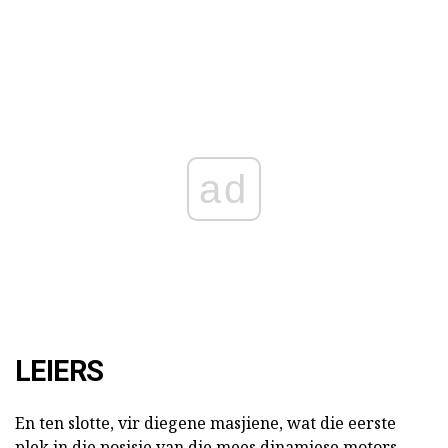
ad
LEIERS
En ten slotte, vir diegene masjiene, wat die eerste
plek in die posisie van die mees dinamiese motors