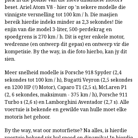
beset. Ariel Atom V8 - hier op 'n sekere modelle die
vinnigste versnelling tot 100 km / h. Die masjien
bereik hierdie indeks minder as 2,3 sekondes! Die
enjin van die model 3-liter, 500-perdekrag en
spoedgrens is 270 km / h. Dit is egter enkele motor,
wedrenne (en ontwerp dit gepas) en ontwerp vir die
kompetisie. By the way, in die foto hierbo, kan jy dit
sien.
Meer snelheid modelle is Porsche 918 Spyder (2,4
sekondes tot 100 km / h), Bugatti Veyron (2,5 sekondes
en 1200 HP (!) Motor), Caparo T1 (2,5 s), McLaren P1
(2, 6 sekondes, maksimum - 375 km / h), Porsche 911
Turbo s (2,6 s) en Lamborghini Aventador (2,7 s). Alle
voertuie is bekende en gewilde van hulle moet elke
motoris het gehoor.
By the way, wat oor motorfietse? Na alles, is hierdie
voertuie bekend vir hul spoed en dinamika! In hierdie