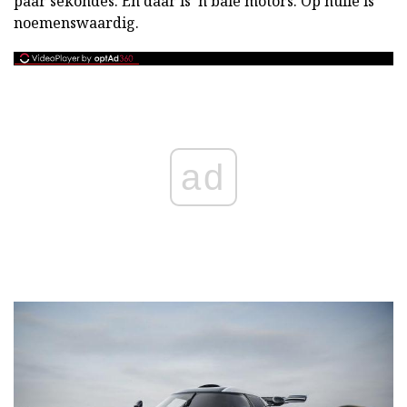
paar sekondes. En daar is 'n baie motors. Op hulle is
noemenswaardig.
ad